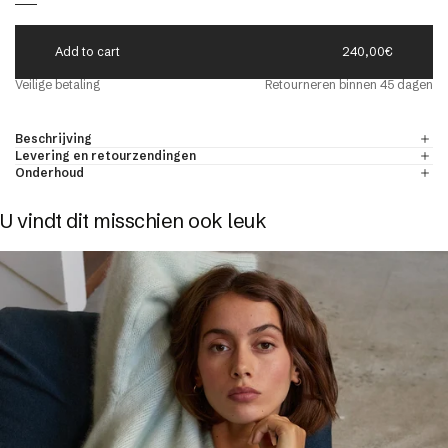
A
d
d
t
o
c
a
r
t
240,00€
eld
Veilige betaling
Retourneren binnen 45 dagen
r
ONDE-HALS TRUIEN VOOR HEREN
ONTDEKKEN
Beschrijving
& kasjmier
Levering en retourzendingen
Onderhoud
U vindt dit misschien ook leuk