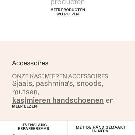
producten
MEER PRODUCTEN
WEERGEVEN
Accessoires
ONZE KASJMIEREN ACCESSOIRES
Sjaals, pashmina's, snoods,
mutsen,
kasjmieren handschoenen
en
MEER LEZEN
nog veel meer. Ontdek ons ruime
aanbod hoogwaardige
Baby-alpacacollectie
De tijdlozen
accessoires in 100% kasjmier om
LEVENSLANG
MET DE HAND GEMAAKT
REPAREERBAAR
ONTDEKKEN
ONTDEKKEN
IN NEPAL
u dagelijks te begeleiden.