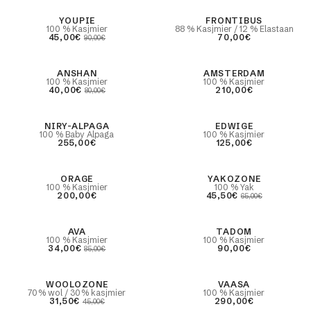
paca
-50%
YOUPIE
FRONTIBUS
100 % Kasjmier
88 % Kasjmier / 12 % Elastaan
45,00€
70,00€
90,00€
-50%
ANSHAN
AMSTERDAM
eld
100 % Kasjmier
100 % Kasjmier
ONDE-HALS TRUIEN VOOR HEREN
ONTDEKKEN
40,00€
210,00€
80,00€
r
& kasjmier
NIRY-ALPAGA
EDWIGE
100 % Baby Alpaga
100 % Kasjmier
255,00€
125,00€
ORAGE
-30%
YAKOZONE
100 % Kasjmier
100 % Yak
200,00€
45,50€
65,00€
-60%
AVA
TADOM
100 % Kasjmier
100 % Kasjmier
34,00€
90,00€
85,00€
-30%
WOOLOZONE
VAASA
70% wol / 30% kasjmier
100 % Kasjmier
31,50€
290,00€
45,00€