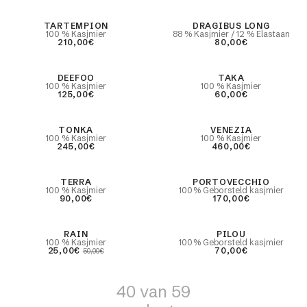
TARTEMPION
DRAGIBUS LONG
100 % Kasjmier
88 % Kasjmier / 12 % Elastaan
210,00€
80,00€
DEEFOO
TAKA
100 % Kasjmier
100 % Kasjmier
125,00€
60,00€
TONKA
VENEZIA
100 % Kasjmier
100 % Kasjmier
245,00€
460,00€
TERRA
PORTOVECCHIO
100 % Kasjmier
100% Geborsteld kasjmier
90,00€
170,00€
 ONZE BEST-SELLER
TRUI 100% KASJMIER EMMA
-50%
RAIN
PILOU
100 % Kasjmier
100% Geborsteld kasjmier
25,00€
70,00€
50,00€
40 van 59