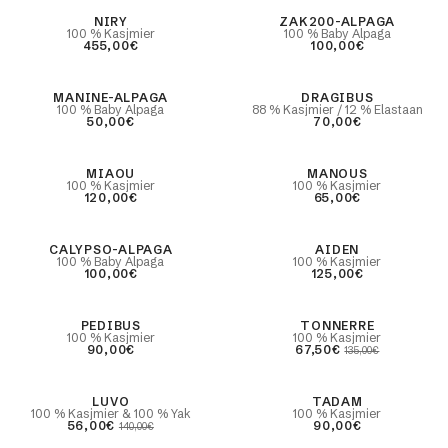
asiemodellen
lgebreide
& linne
Best Seller
NIRY
ZAK200-ALPAGA
en
100 % Kasjmier
100 % Baby Alpaga
met ronde
455,00€
100,00€
Jurken en rokken
Best Seller
MANINE-ALPAGA
DRAGIBUS
ruien
Pyjama's
100 % Baby Alpaga
88 % Kasjmier / 12 % Elastaan
50,00€
70,00€
pullovers
Badjassen & bodys
struien
Étoles & sjaals
MIAOU
MANOUS
100 % Kasjmier
100 % Kasjmier
120,00€
65,00€
Mouwloos & korte
& jasjes
mouwen
CALYPSO-ALPAGA
AIDEN
100 % Baby Alpaga
100 % Kasjmier
tingen &
100,00€
125,00€
ALLES BEKIJKEN
ons
 en
PEDIBUS
-50%
TONNERRE
100 % Kasjmier
100 % Kasjmier
90,00€
67,50€
135,00€
s
r
Kasjmier dons
-60%
LUVO
TADAM
100 % Kasjmier & 100 % Yak
100 % Kasjmier
56,00€
90,00€
140,00€