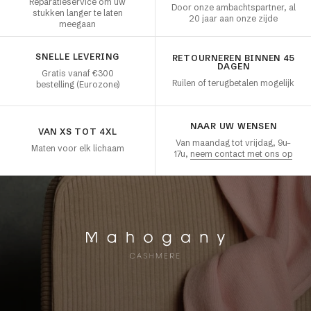
Reparatieservice om uw
Door onze ambachtspartner, al
Verkrijgbaar in vele kleuren, hult
stukken langer te laten
20 jaar aan onze zijde
meegaan
elk model u in een waas van
zachtheid en warmte — direct
SNELLE LEVERING
RETOURNEREN BINNEN 45
DAGEN
uitproberen!
Gratis vanaf €300
Ruilen of terugbetalen mogelijk
bestelling (Eurozone)
De 100% kasjmieren accessoires van
Mahogany
NAAR UW WENSEN
Verlicht en verwarm uw winters
VAN XS TOT 4XL
Van maandag tot vrijdag, 9u–
met onze accessoires in
Maten voor elk lichaam
17u,
neem contact met ons op
superieure kwaliteit kasjmier.
De accessoirescollectie van
Mahogany biedt u een compleet
assortiment accessoires om u
het beste van kasjmier te bieden.
Doordachte accessoires voor u,
in 100% kasjmier, maar ook in
yak, baby alpaca of in een